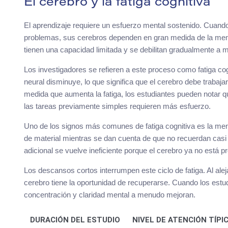
El cerebro y la fatiga cognitiva
El aprendizaje requiere un esfuerzo mental sostenido. Cuando
problemas, sus cerebros dependen en gran medida de la memo
tienen una capacidad limitada y se debilitan gradualmente a m
Los investigadores se refieren a este proceso como fatiga co
neural disminuye, lo que significa que el cerebro debe trabaj
medida que aumenta la fatiga, los estudiantes pueden notar q
las tareas previamente simples requieren más esfuerzo.
Uno de los signos más comunes de fatiga cognitiva es la men
de material mientras se dan cuenta de que no recuerdan casi n
adicional se vuelve ineficiente porque el cerebro ya no está 
Los descansos cortos interrumpen este ciclo de fatiga. Al ale
cerebro tiene la oportunidad de recuperarse. Cuando los est
concentración y claridad mental a menudo mejoran.
DURACIÓN DEL ESTUDIO
NIVEL DE ATENCIÓN TÍPI