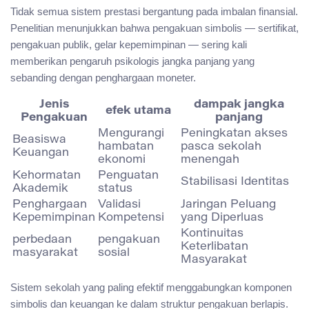
Tidak semua sistem prestasi bergantung pada imbalan finansial.
Penelitian menunjukkan bahwa pengakuan simbolis — sertifikat,
pengakuan publik, gelar kepemimpinan — sering kali
memberikan pengaruh psikologis jangka panjang yang
sebanding dengan penghargaan moneter.
Jenis
dampak jangka
efek utama
Pengakuan
panjang
Mengurangi
Peningkatan akses
Beasiswa
hambatan
pasca sekolah
Keuangan
ekonomi
menengah
Kehormatan
Penguatan
Stabilisasi Identitas
Akademik
status
Penghargaan
Validasi
Jaringan Peluang
Kepemimpinan
Kompetensi
yang Diperluas
Kontinuitas
perbedaan
pengakuan
Keterlibatan
masyarakat
sosial
Masyarakat
Sistem sekolah yang paling efektif menggabungkan komponen
simbolis dan keuangan ke dalam struktur pengakuan berlapis.