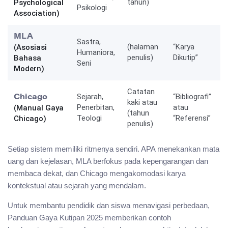
tahun)
Psychological
Psikologi
Association)
MLA
Sastra,
(halaman
“Karya
(Asosiasi
Humaniora,
penulis)
Dikutip”
Bahasa
Seni
Modern)
Catatan
Sejarah,
“Bibliografi”
Chicago
kaki atau
Penerbitan,
atau
(Manual Gaya
(tahun
Teologi
“Referensi”
Chicago)
penulis)
Setiap sistem memiliki ritmenya sendiri. APA menekankan mata
uang dan kejelasan, MLA berfokus pada kepengarangan dan
membaca dekat, dan Chicago mengakomodasi karya
kontekstual atau sejarah yang mendalam.
Untuk membantu pendidik dan siswa menavigasi perbedaan,
Panduan Gaya Kutipan 2025 memberikan contoh