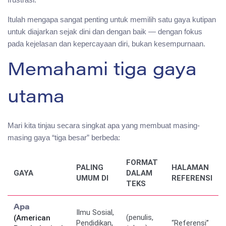
Itulah mengapa sangat penting untuk memilih satu gaya kutipan
untuk diajarkan sejak dini dan dengan baik — dengan fokus
pada kejelasan dan kepercayaan diri, bukan kesempurnaan.
Memahami tiga gaya
utama
Mari kita tinjau secara singkat apa yang membuat masing-
masing gaya “tiga besar” berbeda:
FORMAT
PALING
HALAMAN
GAYA
DALAM
UMUM DI
REFERENSI
TEKS
Apa
Ilmu Sosial,
(penulis,
(American
Pendidikan,
“Referensi”