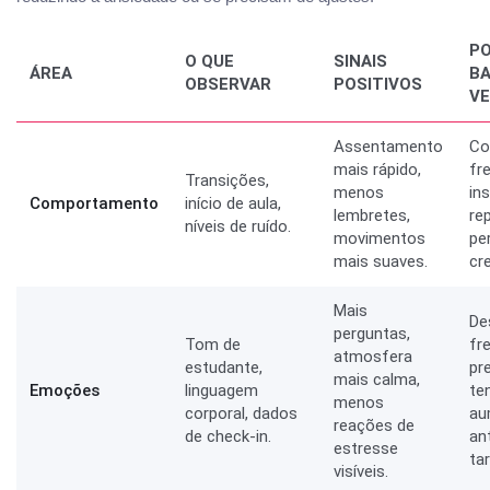
PO
O QUE
SINAIS
ÁREA
BA
OBSERVAR
POSITIVOS
V
Assentamento
Co
mais rápido,
fr
Transições,
menos
in
Comportamento
início de aula,
lembretes,
re
níveis de ruído.
movimentos
pe
mais suaves.
cr
Mais
De
perguntas,
Tom de
fr
atmosfera
estudante,
pr
mais calma,
Emoções
linguagem
te
menos
corporal, dados
au
reações de
de check-in.
an
estresse
ta
visíveis.