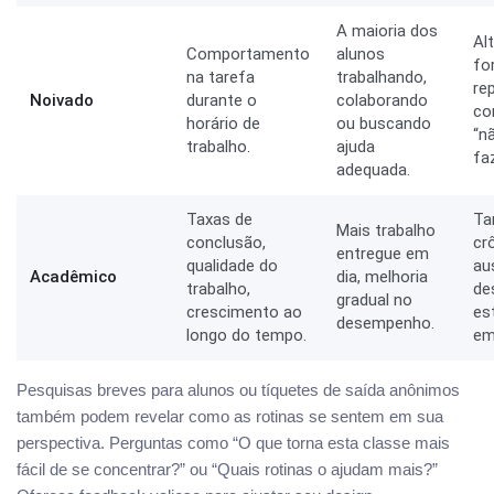
A maioria dos
Al
Comportamento
alunos
fo
na tarefa
trabalhando,
re
Noivado
durante o
colaborando
co
horário de
ou buscando
“n
trabalho.
ajuda
faz
adequada.
Taxas de
Ta
Mais trabalho
conclusão,
cr
entregue em
qualidade do
au
Acadêmico
dia, melhoria
trabalho,
de
gradual no
crescimento ao
es
desempenho.
longo do tempo.
em
Pesquisas breves para alunos ou tíquetes de saída anônimos
também podem revelar como as rotinas se sentem em sua
perspectiva. Perguntas como “O que torna esta classe mais
fácil de se concentrar?” ou “Quais rotinas o ajudam mais?”