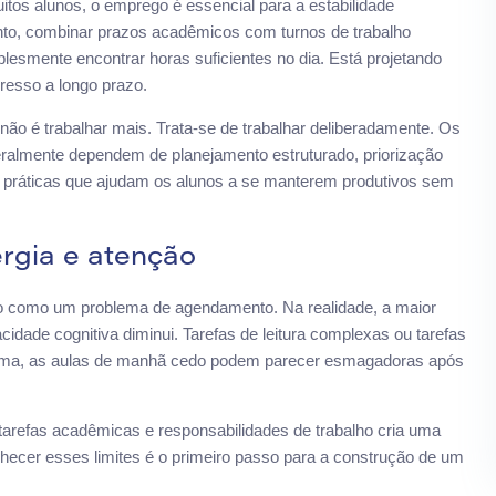
itos alunos, o emprego é essencial para a estabilidade
anto, combinar prazos acadêmicos com turnos de trabalho
lesmente encontrar horas suficientes no dia. Está projetando
gresso a longo prazo.
não é trabalhar mais. Trata-se de trabalhar deliberadamente. Os
almente dependem de planejamento estruturado, priorização
ias práticas que ajudam os alunos a se manterem produtivos sem
ergia e atenção
o como um problema de agendamento. Na realidade, a maior
acidade cognitiva diminui. Tarefas de leitura complexas ou tarefas
forma, as aulas de manhã cedo podem parecer esmagadoras após
 tarefas acadêmicas e responsabilidades de trabalho cria uma
hecer esses limites é o primeiro passo para a construção de um