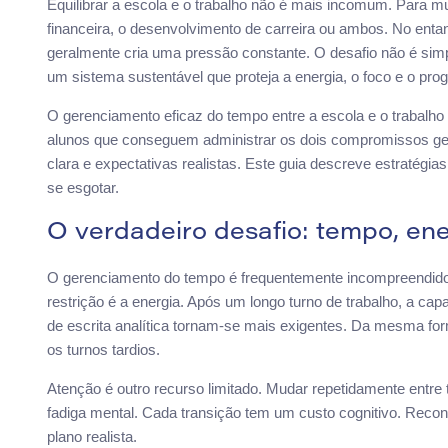
Equilibrar a escola e o trabalho não é mais incomum. Para mu
financeira, o desenvolvimento de carreira ou ambos. No ent
geralmente cria uma pressão constante. O desafio não é simp
um sistema sustentável que proteja a energia, o foco e o pro
O gerenciamento eficaz do tempo entre a escola e o trabalho 
alunos que conseguem administrar os dois compromissos ger
clara e expectativas realistas. Este guia descreve estratég
se esgotar.
O verdadeiro desafio: tempo, en
O gerenciamento do tempo é frequentemente incompreendid
restrição é a energia. Após um longo turno de trabalho, a cap
de escrita analítica tornam-se mais exigentes. Da mesma 
os turnos tardios.
Atenção é outro recurso limitado. Mudar repetidamente entre
fadiga mental. Cada transição tem um custo cognitivo. Recon
plano realista.