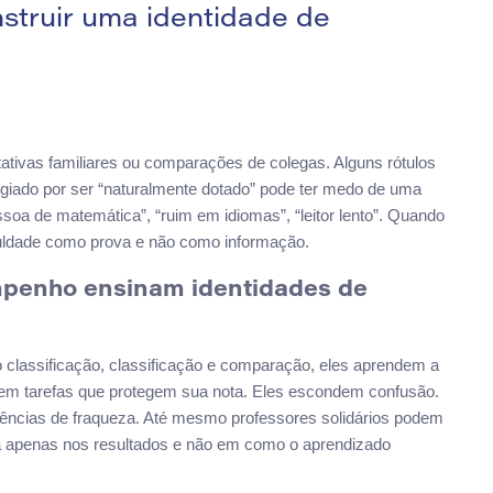
struir uma identidade de
tativas familiares ou comparações de colegas. Alguns rótulos
ogiado por ser “naturalmente dotado” pode ter medo de uma
ssoa de matemática”, “ruim em idiomas”, “leitor lento”. Quando
ficuldade como prova e não como informação.
mpenho ensinam identidades de
classificação, classificação e comparação, eles aprendem a
hem tarefas que protegem sua nota. Eles escondem confusão.
ências de fraqueza. Até mesmo professores solidários podem
ra apenas nos resultados e não em como o aprendizado