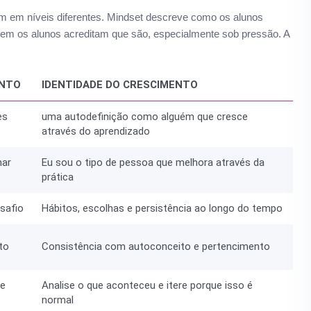
m em níveis diferentes. Mindset descreve como os alunos
 quem os alunos acreditam que são, especialmente sob pressão. A
ENTO
IDENTIDADE DO CRESCIMENTO
es
uma autodefinição como alguém que cresce
através do aprendizado
har
Eu sou o tipo de pessoa que melhora através da
prática
safio
Hábitos, escolhas e persistência ao longo do tempo
to
Consistência com autoconceito e pertencimento
te
Analise o que aconteceu e itere porque isso é
normal