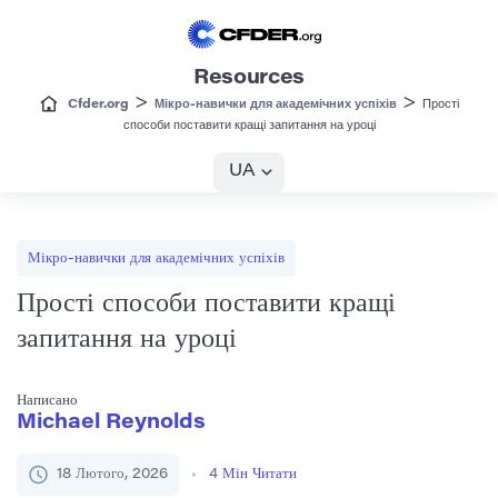
Resources
>
>
Cfder.org
Мікро-навички для академічних успіхів
Прості
способи поставити кращі запитання на уроці
UA
Мікро-навички для академічних успіхів
Прості способи поставити кращі
запитання на уроці
Написано
Michael Reynolds
18 Лютого, 2026
4
Мін Читати