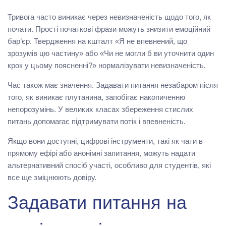
Тривога часто виникає через невизначеність щодо того, як
почати. Прості початкові фрази можуть знизити емоційний
бар’єр. Твердження на кшталт «Я не впевнений, що
зрозумів цю частину» або «Чи не могли б ви уточнити один
крок у цьому поясненні?» нормалізувати невизначеність.
Час також має значення. Задавати питання незабаром після
того, як виникає плутанина, запобігає накопиченню
непорозумінь. У великих класах збереження стислих
питань допомагає підтримувати потік і впевненість.
Якщо вони доступні, цифрові інструменти, такі як чати в
прямому ефірі або анонімні запитання, можуть надати
альтернативний спосіб участі, особливо для студентів, які
все ще зміцнюють довіру.
Задавати питання на