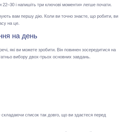
и 22–30 і напишіть три ключові моменти» легше почати.
ують вам першу дію. Коли ви точно знаєте, що робити, ви
асу на це.
ння на день
ечі, які ви можете зробити. Він повинен зосередитися на
статньо вибору двох-трьох основних завдань.
е складаючи список так довго, що ви здаєтеся перед