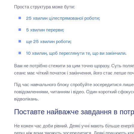
Проста структура може бути:
25 хвилин цілеспрямованої роботи;
5 хвилин перерви;
ще 25 хвилин роботи;
10 хвилин, щоб переглянути те, що ви закінчили.
Вам не потрібно стежити за цим точно щоразу. Суть поляг
сеанс має чіткий початок і закінчення, його стає легше по
Під час навчального блоку спробуйте зосередитися лише
повідомленнями, читанням і відео. Один короткий сфокусо
відволікань.
Поставте найважче завдання в потр
Не кожен час доби рівний. Деякі учні мають більше енергі
перш ніж вони зможуть зосередитися. Деякі працюють кра