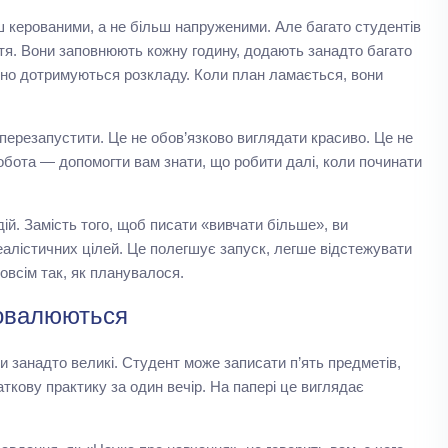
 керованими, а не більш напруженими. Але багато студентів
ття. Вони заповнюють кожну годину, додають занадто багато
очно дотримуються розкладу. Коли план ламається, вони
 перезапустити. Це не обов’язково виглядати красиво. Це не
обота — допомогти вам знати, що робити далі, коли починати
й. Замість того, щоб писати «вивчати більше», ви
 реалістичних цілей. Це полегшує запуск, легше відстежувати
овсім так, як планувалося.
ровалюються
и занадто великі. Студент може записати п’ять предметів,
ткову практику за один вечір. На папері це виглядає