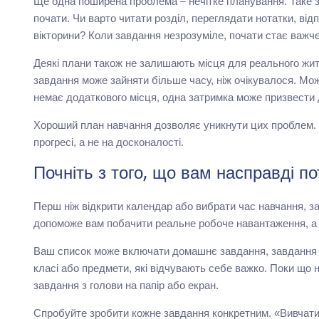
Ще одна поширена проблема – нечітке планування. Таке за
почати. Чи варто читати розділ, переглядати нотатки, від
вікторини? Коли завдання незрозуміле, почати стає важче
Деякі плани також не залишають місця для реального жи
завдання може зайняти більше часу, ніж очікувалося. Мо
немає додаткового місця, одна затримка може призвести д
Хороший план навчання дозволяє уникнути цих проблем. В
прогресі, а не на досконалості.
Почніть з того, що вам насправді п
Перш ніж відкрити календар або вибрати час навчання, за
допоможе вам побачити реальне робоче навантаження, а 
Ваш список може включати домашнє завдання, завдання на
класі або предмети, які відчувають себе важко. Поки що н
завдання з голови на папір або екран.
Спробуйте зробити кожне завдання конкретним. «Вивчати