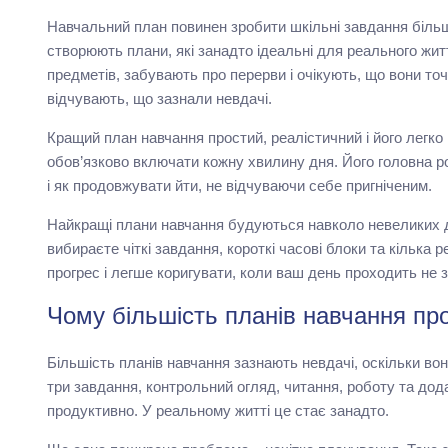
Навчальний план повинен зробити шкільні завдання більш
створюють плани, які занадто ідеальні для реального жи
предметів, забувають про перерви і очікують, що вони т
відчувають, що зазнали невдачі.
Кращий план навчання простий, реалістичний і його легко
обов’язково включати кожну хвилину дня. Його головна р
і як продовжувати йти, не відчуваючи себе пригніченим.
Найкращі плани навчання будуються навколо невеликих ді
вибираєте чіткі завдання, короткі часові блоки та кілька
прогрес і легше коригувати, коли ваш день проходить не з
Чому більшість планів навчання п
Більшість планів навчання зазнають невдачі, оскільки вон
три завдання, контрольний огляд, читання, роботу та дода
продуктивно. У реальному житті це стає занадто.