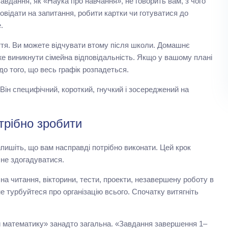
вдання, як «Наука про навчання», не говорить вам, з чого
повідати на запитання, робити картки чи готуватися до
.
ття. Ви можете відчувати втому після школи. Домашнє
же виникнути сімейна відповідальність. Якщо у вашому плані
о того, що весь графік розпадеться.
ін специфічний, короткий, гнучкий і зосереджений на
отрібно зробити
пишіть, що вам насправді потрібно виконати. Цей крок
не здогадуватися.
 читання, вікторини, тести, проекти, незавершену роботу в
е турбуйтеся про організацію всього. Спочатку витягніть
 математику» занадто загальна. «Завдання завершення 1–