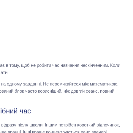
ає в тому, щоб не робити час навчання нескінченним. Коли
чати.
 на одному завданні. Не перемикайтеся між математикою,
ваний блок часто корисніший, ніж довгий сеанс, повний
ібний час
ї відразу після школи. Іншим потрібен короткий відпочинок,
ще вранці, інші краще концентруються рано ввечері.