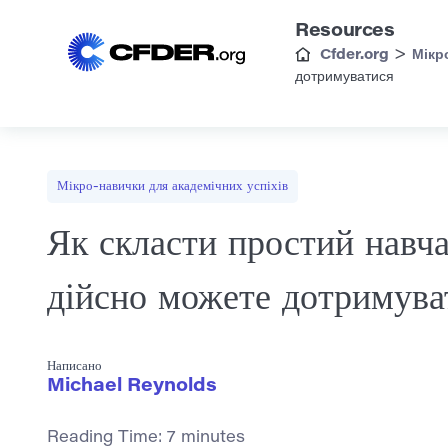
Resources
>
Cfder.org
Мікр
дотримуватися
Мікро-навички для академічних успіхів
Як скласти простий навча
дійсно можете дотримува
Написано
Michael Reynolds
Reading Time:
7
minutes