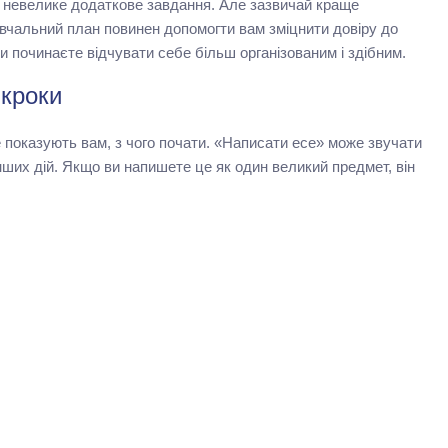
е невелике додаткове завдання. Але зазвичай краще
авчальний план повинен допомогти вам зміцнити довіру до
и починаєте відчувати себе більш організованим і здібним.
 кроки
 показують вам, з чого почати. «Написати есе» може звучати
ших дій. Якщо ви напишете це як один великий предмет, він