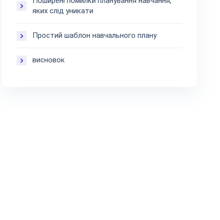
Поширені помилки планування навчання,
яких слід уникати
Простий шаблон навчального плану
висновок