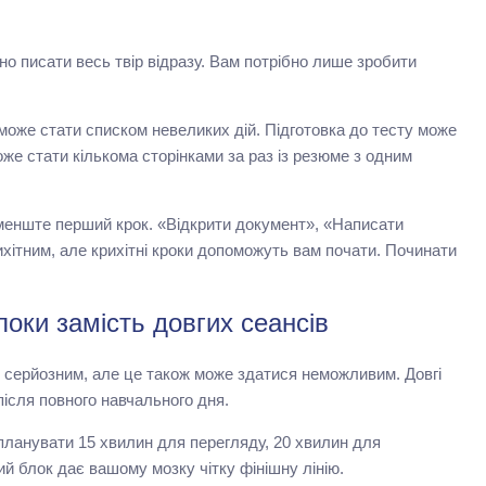
о писати весь твір відразу. Вам потрібно лише зробити
може стати списком невеликих дій. Підготовка до тесту може
же стати кількома сторінками за раз із резюме з одним
менште перший крок. «Відкрити документ», «Написати
хітним, але крихітні кроки допоможуть вам почати. Починати
локи замість довгих сеансів
 серйозним, але це також може здатися неможливим. Довгі
після повного навчального дня.
апланувати 15 хвилин для перегляду, 20 хвилин для
й блок дає вашому мозку чітку фінішну лінію.