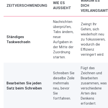
WARUM ES
WIE ES
ZEITVERSCHWENDUNG
DICH
AUSSIEHT
VERLANGSAM
Nachrichten
Zwingt Ihr
überprüfen,
Gehirn, sich
Tabs ändern,
wiederholt neu
Ständiges
neue
zu fokussieren,
Taskwechseln
Aufgaben in
wodurch die
der Mitte der
Effizienz
Zuordnung
verringert wird.
starten.
Fügt das
Schreiben Sie
Zeichnen und
dieselbe Zeile
Bearbeiten
Bearbeiten Sie jeden
mehrmals
zusammen, was
Satz beim Schreiben
neu, bevor
verschiedene
Sie
Arten des
fortfahren.
Denkens
erfordert.