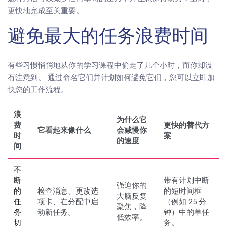
更快地完成至关重要。
避免最大的任务浪费时间
有些习惯悄悄地从你的学习课程中偷走了几个小时，而你却没
有注意到。 通过命名它们并计划如何避免它们，您可以立即加
快您的工作流程。
浪
为什么它
费
更快的替代方
它看起来像什么
会减慢你
时
案
的速度
间
不
断
带有计划中断
强迫你的
的
检查消息、更改选
的短时间框
大脑反复
任
项卡、在分配中启
（例如 25 分
聚焦，降
务
动新任务。
钟）中的单任
低效率。
切
务。