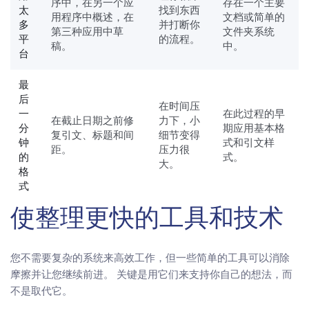
序中，在另一个应
存在一个主要
太
找到东西
用程序中概述，在
文档或简单的
多
并打断你
第三种应用中草
文件夹系统
平
的流程。
稿。
中。
台
最
后
在时间压
一
在此过程的早
在截止日期之前修
力下，小
分
期应用基本格
复引文、标题和间
细节变得
钟
式和引文样
距。
压力很
的
式。
大。
格
式
使整理更快的工具和技术
您不需要复杂的系统来高效工作，但一些简单的工具可以消除
摩擦并让您继续前进。 关键是用它们来支持你自己的想法，而
不是取代它。