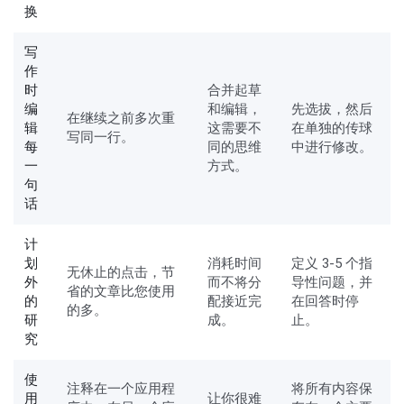
换
写
作
时
合并起草
编
和编辑，
先选拔，然后
在继续之前多次重
辑
这需要不
在单独的传球
写同一行。
每
同的思维
中进行修改。
一
方式。
句
话
计
划
消耗时间
定义 3-5 个指
无休止的点击，节
外
而不将分
导性问题，并
省的文章比您使用
的
配接近完
在回答时停
的多。
研
成。
止。
究
使
注释在一个应用程
将所有内容保
用
让你很难