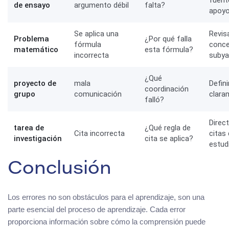
fuent
de ensayo
argumento débil
falta?
apoy
Se aplica una
Revisa
Problema
¿Por qué falla
fórmula
conc
matemático
esta fórmula?
incorrecta
subya
¿Qué
proyecto de
mala
Defini
coordinación
grupo
comunicación
clara
falló?
Direct
tarea de
¿Qué regla de
Cita incorrecta
citas
investigación
cita se aplica?
estud
Conclusión
Los errores no son obstáculos para el aprendizaje, son una
parte esencial del proceso de aprendizaje. Cada error
proporciona información sobre cómo la comprensión puede