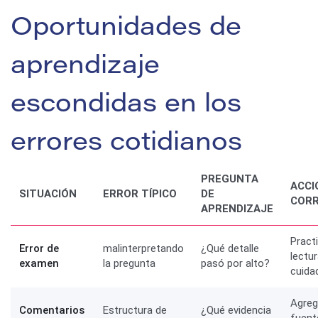
Oportunidades de
aprendizaje
escondidas en los
errores cotidianos
PREGUNTA
ACCI
SITUACIÓN
ERROR TÍPICO
DE
CORR
APRENDIZAJE
Pract
Error de
malinterpretando
¿Qué detalle
lectu
examen
la pregunta
pasó por alto?
cuida
Agreg
Comentarios
Estructura de
¿Qué evidencia