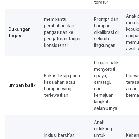
teratur
Anak 
membantu
Prompt dan
mentr
perubahan dari
harapan
Dukungan
kesuk
pengaturan ke
dikalibrasi di
tugas
daripa
pengaturan tanpa
seluruh
memula
konsistensi
lingkungan
awal s
Umpan balik
menyoroti
Fokus tetap pada
upaya,
Upaya
kesalahan atau
strategi,
terasa
umpan balik
harapan yang
dan
aman 
terlewatkan
kemajuan
berma
langkah
selanjutnya
Anak
didukung
Inklusi bersifat
untuk
Keber