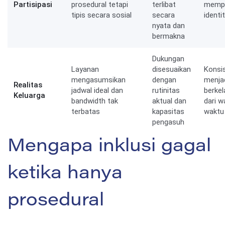
Partisipasi
prosedural tetapi
terlibat
mempe
tipis secara sosial
secara
identi
nyata dan
bermakna
Dukungan
Layanan
disesuaikan
Konsi
mengasumsikan
dengan
menjad
Realitas
jadwal ideal dan
rutinitas
berkel
Keluarga
bandwidth tak
aktual dan
dari w
terbatas
kapasitas
waktu
pengasuh
Mengapa inklusi gagal
ketika hanya
prosedural