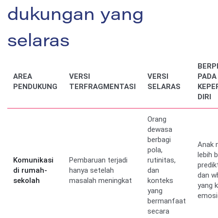
dukungan yang
selaras
BERP
AREA
VERSI
VERSI
PADA
PENDUKUNG
TERFRAGMENTASI
SELARAS
KEPE
DIRI
Orang
dewasa
berbagi
Anak 
pola,
lebih 
Komunikasi
Pembaruan terjadi
rutinitas,
predik
di rumah-
hanya setelah
dan
dan w
sekolah
masalah meningkat
konteks
yang 
yang
emosi
bermanfaat
secara