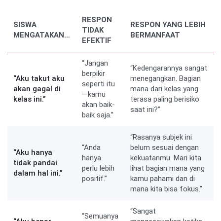
RESPON
SISWA
RESPON YANG LEBIH
TIDAK
MENGATAKAN…
BERMANFAAT
EFEKTIF
“Jangan
“Kedengarannya sangat
berpikir
“Aku takut aku
menegangkan. Bagian
seperti itu
akan gagal di
mana dari kelas yang
—kamu
kelas ini.”
terasa paling berisiko
akan baik-
saat ini?”
baik saja.”
“Rasanya subjek ini
“Anda
belum sesuai dengan
“Aku hanya
hanya
kekuatanmu. Mari kita
tidak pandai
perlu lebih
lihat bagian mana yang
dalam hal ini.”
positif.”
kamu pahami dan di
mana kita bisa fokus.”
“Sangat
“Semuanya