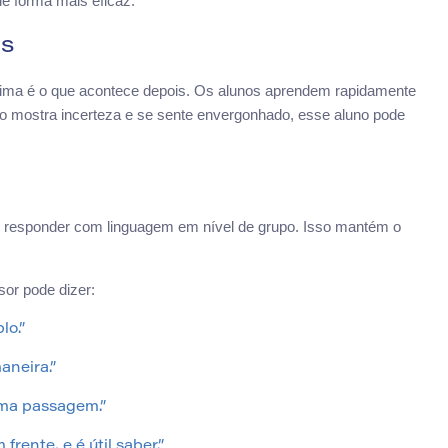
e forma mais eficaz.
os
 cima é o que acontece depois. Os alunos aprendem rapidamente
no mostra incerteza e se sente envergonhado, esse aluno pode
 responder com linguagem em nível de grupo. Isso mantém o
or pode dizer:
lo.”
aneira.”
uma passagem.”
rente, e é útil saber.”