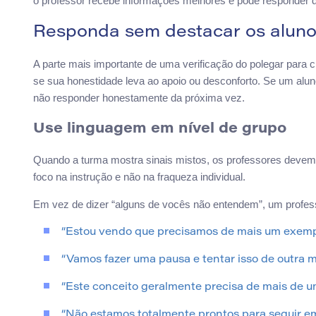
o professor recebe informações melhores e pode responder d
Responda sem destacar os alun
A parte mais importante de uma verificação do polegar para
se sua honestidade leva ao apoio ou desconforto. Se um alu
não responder honestamente da próxima vez.
Use linguagem em nível de grupo
Quando a turma mostra sinais mistos, os professores devem
foco na instrução e não na fraqueza individual.
Em vez de dizer “alguns de vocês não entendem”, um profess
“Estou vendo que precisamos de mais um exemp
“Vamos fazer uma pausa e tentar isso de outra m
“Este conceito geralmente precisa de mais de 
“Não estamos totalmente prontos para seguir em f