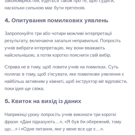
закономірностей; Йдеться також про те, щоб судити,
наскільки сильною має бути претензія.
4. Опитування помилкових уявлень
Запропонуйте три або чотири можливі інтерпретації
результату, включаючи загальні неправильні. Попросіть
учнів вибрати інтерпретацію, яку вони вважають
найсильнішою, а потім коротко пояснити свій вибір.
Справа не в тому, щоб ловити учнів на помилках. Суть
полягає в тому, щоб з’ясувати, яке помилкове уявлення є
найбільш активним у кімнаті, щоб інструктор міг відповісти,
поки ідея ще свіжа.
5. Квиток на вихід із даних
Наприкінці уроку попросіть учнів виконати три короткі
фрази: «Дані підказують…», «Я був би обережний, тому
що…» і «Одне питання, яке у мене все ще є…».