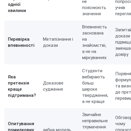
не
попрос
однієї
пояснюють
учнів
хвилини
значення
перегл
Впевненість
Запитай
заснована
докази
Перевірка
Метапізнання і
на
підвищ
впевненості
докази
знайомстві,
зменша
а не на
довіру
міркуваннях
Студенти
Порівн
Яка
вибирають
формул
претензія
Доказове
більш
та визн
краще
судження
широке
де прет
підтримана?
твердження,
переви
а не краще
Звичайне
Обговор
неправильне
Опитування
чому
тлумачення
помилкових
хибна модель
спокус