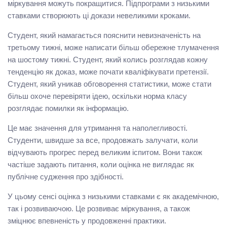
міркування можуть покращитися. Підпрограми з низькими
ставками створюють ці докази невеликими кроками.
Студент, який намагається пояснити невизначеність на
третьому тижні, може написати більш обережне тлумачення
на шостому тижні. Студент, який колись розглядав кожну
тенденцію як доказ, може почати кваліфікувати претензії.
Студент, який уникав обговорення статистики, може стати
більш охоче перевіряти ідею, оскільки норма класу
розглядає помилки як інформацію.
Це має значення для утримання та наполегливості.
Студенти, швидше за все, продовжать залучати, коли
відчувають прогрес перед великим іспитом. Вони також
частіше задають питання, коли оцінка не виглядає як
публічне судження про здібності.
У цьому сенсі оцінка з низькими ставками є як академічною,
так і розвиваючою. Це розвиває міркування, а також
зміцнює впевненість у продовженні практики.