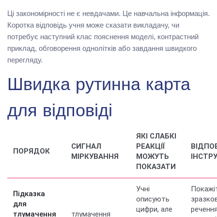
Ці закономірності не є невдачами. Це навчальна інформація.
Коротка відповідь учня може сказати викладачу, чи
потребує наступний клас пояснення моделі, контрастний
приклад, обговорення однолітків або завдання швидкого
перегляду.
Швидка рутинна карта
для відповіді
ЯКІ СЛАБКІ
СИГНАЛ
РЕАКЦІЇ
ВІДПО
ПОРЯДОК
МІРКУВАННЯ
МОЖУТЬ
ІНСТР
ПОКАЗАТИ
Учні
Покажі
Підказка
описують
зразко
для
цифри, але
речення
тлумачення
тлумачення