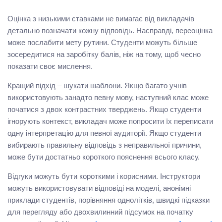
Оцінка з низькими ставками не вимагає від викладачів
детально позначати кожну відповідь. Насправді, переоцінка
може послабити мету рутини. Студенти можуть більше
зосередитися на заробітку балів, ніж на тому, щоб чесно
показати своє мислення.
Кращий підхід – шукати шаблони. Якщо багато учнів
використовують занадто певну мову, наступний клас може
початися з двох контрастних тверджень. Якщо студенти
ігнорують контекст, викладач може попросити їх переписати
одну інтерпретацію для певної аудиторії. Якщо студенти
вибирають правильну відповідь з неправильної причини,
може бути достатньо короткого пояснення всього класу.
Відгуки можуть бути короткими і корисними. Інструктори
можуть використовувати відповіді на моделі, анонімні
приклади студентів, порівняння однолітків, швидкі підказки
для перегляду або двохвилинний підсумок на початку