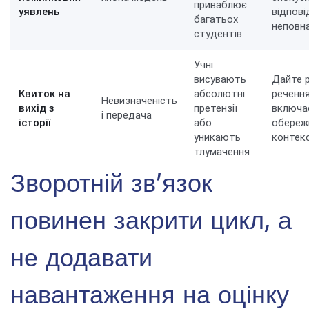
приваблює
уявлень
відпові
багатьох
неповн
студентів
Учні
висувають
Дайте 
Квиток на
абсолютні
речення
Невизначеність
вихід з
претензії
включа
і передача
історії
або
обережн
уникають
контек
тлумачення
Зворотній зв’язок
повинен закрити цикл, а
не додавати
навантаження на оцінку