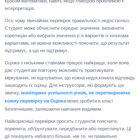
курсом математики, навіть якщо глибшою проблемою є
інтерпретація.
Ось чому звичайних перевірок правильності недостатньо.
Студент може обчислити середнє значення, визначити
кореляцію або вибрати значення p із варіантів із кількома
варіантами, не маючи можливості пояснити, що результат
підтримує, а що не підтримує.
Оцінка з низькими ставками працює найкраще, коли вона
дає студентам повторну можливість практикувати
міркування, не відчуваючи, що кожна недосконала відповідь
зашкодить їх оцінці. Для інструкторів, які формують цю
звичку,
моніторинг успішності учнів, не перетворюючи
може зробити в класі
кожну перевірку на Оцінка
безпечнішим, залишаючи навчання видимим.
Найкорисніші перевірки просять студентів пояснити,
порівняти, обґрунтувати, передбачити або переглянути. Ці
дії показують набагато більше, ніж те, чи правильно