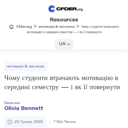
Resources
>
>
Cfder.org
мотивація & мислення
Чому студенти втрачають
мотивацію в середині семестру — і як її повернути
UA
мотивація & мислення
Чому студенти втрачають мотивацію в
середині семестру — і як її повернути
Написано
Olivia Bennett
20 Травня, 2026
7
Мін Читати