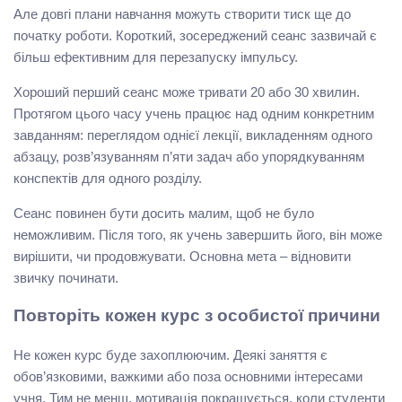
Але довгі плани навчання можуть створити тиск ще до
початку роботи. Короткий, зосереджений сеанс зазвичай є
більш ефективним для перезапуску імпульсу.
Хороший перший сеанс може тривати 20 або 30 хвилин.
Протягом цього часу учень працює над одним конкретним
завданням: переглядом однієї лекції, викладенням одного
абзацу, розв’язуванням п’яти задач або упорядкуванням
конспектів для одного розділу.
Сеанс повинен бути досить малим, щоб не було
неможливим. Після того, як учень завершить його, він може
вирішити, чи продовжувати. Основна мета – відновити
звичку починати.
Повторіть кожен курс з особистої причини
Не кожен курс буде захоплюючим. Деякі заняття є
обов’язковими, важкими або поза основними інтересами
учня. Тим не менш, мотивація покращується, коли студенти