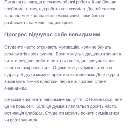
Питання не завжди в самому обсязі роботи. Іноді більша
проблема в тому, що робота незрозуміла. Довгий список
завдань може здаватися неможливим, поки його не
розбивають на менші видимі кроки.
Прогрес відчуває себе невидимим
Студенти часто втрачають мотивацію, коли не бачать
результатів своїх зусиль. Вони можуть відвідувати заняття,
читати розділи, робити нотатки і все одно відчувати, що
нічого не покращується. Оцінки можуть змінюватися не
відразу. Відгуки можуть прийти із запізненням. Деякі курси
вимагають тижнів практики, перш ніж прогрес стане
очевидним.
Це може викликати неприємне відчуття: «Я намагаюся, але
це не працює». Коли ця думка з’являється досить часто,
мотивація слабшає. Студенти можуть почати сумніватися,
чи варті зусилля.