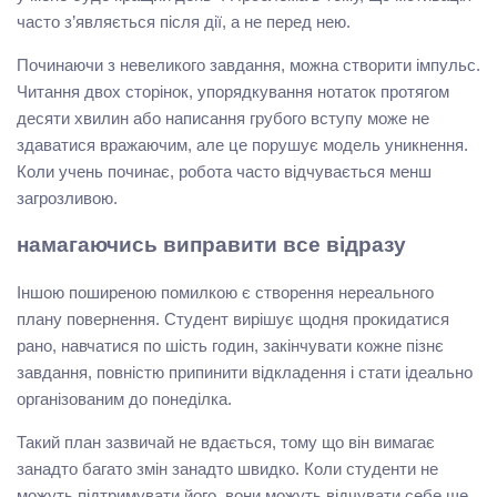
часто з’являється після дії, а не перед нею.
Починаючи з невеликого завдання, можна створити імпульс.
Читання двох сторінок, упорядкування нотаток протягом
десяти хвилин або написання грубого вступу може не
здаватися вражаючим, але це порушує модель уникнення.
Коли учень починає, робота часто відчувається менш
загрозливою.
намагаючись виправити все відразу
Іншою поширеною помилкою є створення нереального
плану повернення. Студент вирішує щодня прокидатися
рано, навчатися по шість годин, закінчувати кожне пізнє
завдання, повністю припинити відкладення і стати ідеально
організованим до понеділка.
Такий план зазвичай не вдається, тому що він вимагає
занадто багато змін занадто швидко. Коли студенти не
можуть підтримувати його, вони можуть відчувати себе ще