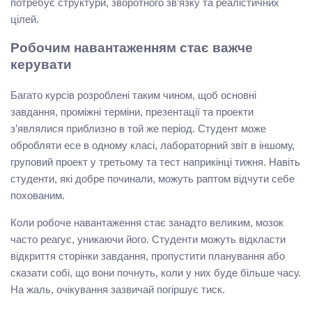
потребує структури, зворотного зв’язку та реалістичних
цілей.
Робочим навантаженням стає важче
керувати
Багато курсів розроблені таким чином, щоб основні
завдання, проміжні терміни, презентації та проекти
з’являлися приблизно в той же період. Студент може
обробляти есе в одному класі, лабораторний звіт в іншому,
груповий проект у третьому та тест наприкінці тижня. Навіть
студенти, які добре починали, можуть раптом відчути себе
похованим.
Коли робоче навантаження стає занадто великим, мозок
часто реагує, уникаючи його. Студенти можуть відкласти
відкриття сторінки завдання, пропустити планування або
сказати собі, що вони почнуть, коли у них буде більше часу.
На жаль, очікування зазвичай погіршує тиск.