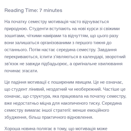
Reading Time:
7
minutes
На початку семестру мотивація часто відчувається
природною. Студенти вступають на нові курси зі свіжими
зошитами, чіткими намірами та відчуттям, що цього разу
вони залишаться організованими з першого тижня до
останнього. Потім настає середина семестру. Завдання
перекриваються, іспити з’являються в календарі, зворотний
зв’язок не завжди підбадьорює, а оригінальне хвилювання
починає згасати.
Це падіння мотивації є поширеним явищем. Це не означає,
що студент лінивий, нездатний чи необережний. Частіше це
означає, що структура, яка працювала на початку семестру,
вже недостатньо міцна для накопиченого тиску. Середина
семестру вимагає іншої стратегії: менше емоційного
збудження, більш практичного відновлення.
Хороша новина полягає в тому, що мотивація може