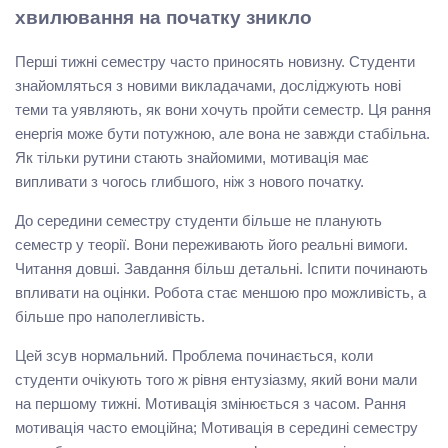
хвилювання на початку зникло
Перші тижні семестру часто приносять новизну. Студенти
знайомляться з новими викладачами, досліджують нові
теми та уявляють, як вони хочуть пройти семестр. Ця рання
енергія може бути потужною, але вона не завжди стабільна.
Як тільки рутини стають знайомими, мотивація має
випливати з чогось глибшого, ніж з нового початку.
До середини семестру студенти більше не планують
семестр у теорії. Вони переживають його реальні вимоги.
Читання довші. Завдання більш детальні. Іспити починають
впливати на оцінки. Робота стає меншою про можливість, а
більше про наполегливість.
Цей зсув нормальний. Проблема починається, коли
студенти очікують того ж рівня ентузіазму, який вони мали
на першому тижні. Мотивація змінюється з часом. Рання
мотивація часто емоційна; Мотивація в середині семестру