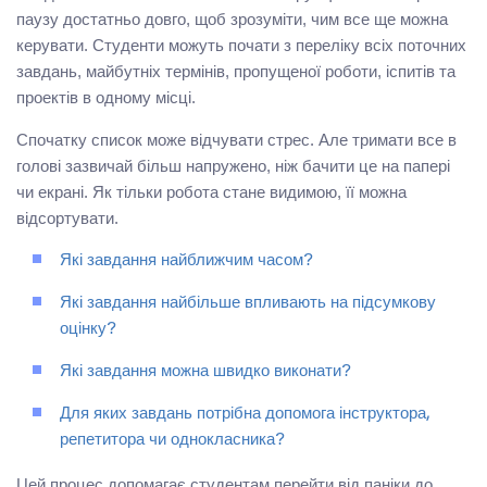
паузу достатньо довго, щоб зрозуміти, чим все ще можна
керувати. Студенти можуть почати з переліку всіх поточних
завдань, майбутніх термінів, пропущеної роботи, іспитів та
проектів в одному місці.
Спочатку список може відчувати стрес. Але тримати все в
голові зазвичай більш напружено, ніж бачити це на папері
чи екрані. Як тільки робота стане видимою, її можна
відсортувати.
Які завдання найближчим часом?
Які завдання найбільше впливають на підсумкову
оцінку?
Які завдання можна швидко виконати?
Для яких завдань потрібна допомога інструктора,
репетитора чи однокласника?
Цей процес допомагає студентам перейти від паніки до