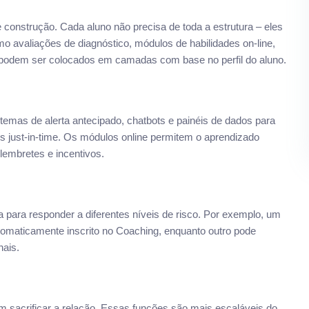
onstrução. Cada aluno não precisa de toda a estrutura – eles
o avaliações de diagnóstico, módulos de habilidades on-line,
 podem ser colocados em camadas com base no perfil do aluno.
mas de alerta antecipado, chatbots e painéis de dados para
os just-in-time. Os módulos online permitem o aprendizado
lembretes e incentivos.
para responder a diferentes níveis de risco. Por exemplo, um
utomaticamente inscrito no Coaching, enquanto outro pode
nais.
 sacrificar a relação. Essas funções são mais escaláveis do