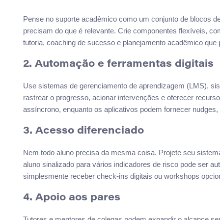
Pense no suporte acadêmico como um conjunto de blocos de c
precisam do que é relevante. Crie componentes flexíveis, com
tutoria, coaching de sucesso e planejamento acadêmico que
2. Automação e ferramentas digitais
Use sistemas de gerenciamento de aprendizagem (LMS), siste
rastrear o progresso, acionar intervenções e oferecer recurs
assíncrono, enquanto os aplicativos podem fornecer nudges, 
3. Acesso diferenciado
Nem todo aluno precisa da mesma coisa. Projete seu sistema 
aluno sinalizado para vários indicadores de risco pode ser a
simplesmente receber check-ins digitais ou workshops opcio
4. Apoio aos pares
Tutores e mentores de colegas podem expandir o alcance sem