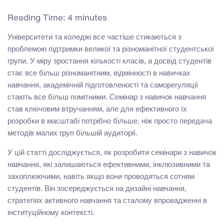
Reading Time:
4
minutes
Університети та коледжі все частіше стикаються з
проблемою підтримки великої та різноманітної студентської
групи. У міру зростання кількості класів, а досвід студентів
стає все більш різноманітним, відмінності в навичках
навчання, академічній підготовленості та саморегуляції
стають все більш помітними. Семінар з навичок навчання
став ключовим втручанням, але для ефективного їх
розробки в масштабі потрібно більше, ніж просто передача
методів малих груп більшій аудиторії.
У цій статті досліджується, як розробити семінари з навичок
навчання, які залишаються ефективними, інклюзивними та
захоплюючими, навіть якщо вони проводяться сотням
студентів. Він зосереджується на дизайні навчання,
стратегіях активного навчання та сталому впровадженні в
інституційному контексті.