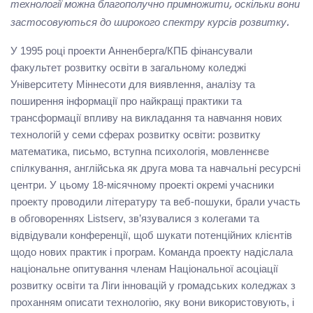
технології можна благополучно примножити, оскільки вони
застосовуються до широкого спектру курсів розвитку.
У 1995 році проекти Анненберга/КПБ фінансували
факультет розвитку освіти в загальному коледжі
Університету Міннесоти для виявлення, аналізу та
поширення інформації про найкращі практики та
трансформації впливу на викладання та навчання нових
технологій у семи сферах розвитку освіти: розвитку
математика, письмо, вступна психологія, мовленнєве
спілкування, англійська як друга мова та навчальні ресурсні
центри. У цьому 18-місячному проекті окремі учасники
проекту проводили літературу та веб-пошуки, брали участь
в обговореннях Listserv, зв’язувалися з колегами та
відвідували конференції, щоб шукати потенційних клієнтів
щодо нових практик і програм. Команда проекту надіслала
національне опитування членам Національної асоціації
розвитку освіти та Ліги інновацій у громадських коледжах з
проханням описати технологію, яку вони використовують, і