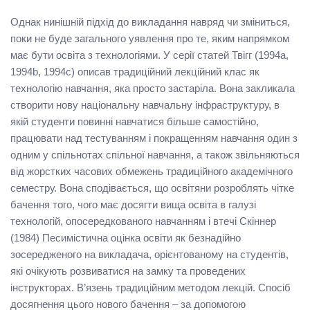
Однак нинішній підхід до викладання навряд чи зміниться,
поки не буде загального уявлення про те, яким напрямком
має бути освіта з технологіями. У серії статей Твігг (1994a,
1994b, 1994c) описав традиційний лекційний клас як
технологію навчання, яка просто застаріла. Вона закликала
створити нову національну навчальну інфраструктуру, в
якій студенти повинні навчатися більше самостійно,
працювати над тестуванням і покращенням навчання один з
одним у спільнотах спільної навчання, а також звільняються
від жорстких часових обмежень традиційного академічного
семестру. Вона сподівається, що освітяни розроблять чітке
бачення того, чого має досягти вища освіта в галузі
технологій, опосередкованого навчанням і втечі Скіннер
(1984) Песимістична оцінка освіти як безнадійно
зосередженого на викладача, орієнтованому на студентів,
які очікують розвиватися на замку та проведених
інструкторах. В’язень традиційним методом лекцій. Спосіб
досягнення цього нового бачення – за допомогою