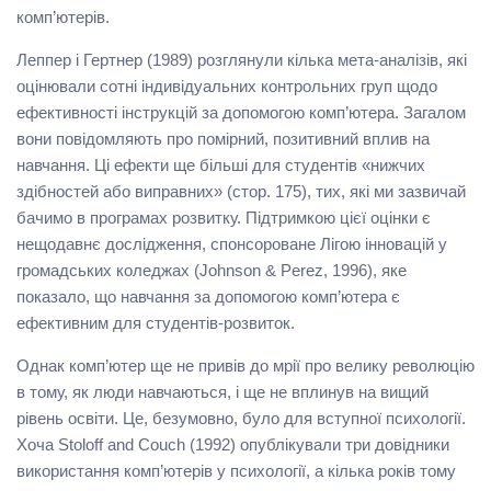
комп’ютерів.
Леппер і Гертнер (1989) розглянули кілька мета-аналізів, які
оцінювали сотні індивідуальних контрольних груп щодо
ефективності інструкцій за допомогою комп’ютера. Загалом
вони повідомляють про помірний, позитивний вплив на
навчання. Ці ефекти ще більші для студентів «нижчих
здібностей або виправних» (стор. 175), тих, які ми зазвичай
бачимо в програмах розвитку. Підтримкою цієї оцінки є
нещодавнє дослідження, спонсороване Лігою інновацій у
громадських коледжах (Johnson & Perez, 1996), яке
показало, що навчання за допомогою комп’ютера є
ефективним для студентів-розвиток.
Однак комп’ютер ще не привів до мрії про велику революцію
в тому, як люди навчаються, і ще не вплинув на вищий
рівень освіти. Це, безумовно, було для вступної психології.
Хоча Stoloff and Couch (1992) опублікували три довідники
використання комп’ютерів у психології, а кілька років тому