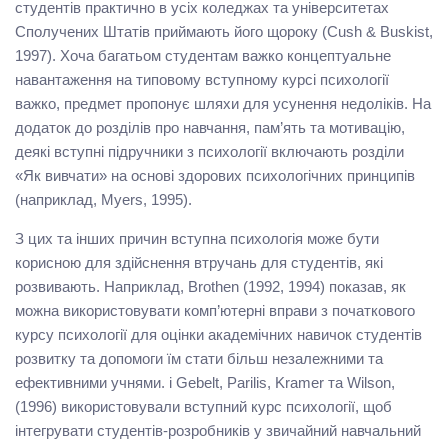
студентів практично в усіх коледжах та університетах
Сполучених Штатів приймають його щороку (Cush & Buskist,
1997). Хоча багатьом студентам важко концептуальне
навантаження на типовому вступному курсі психології
важко, предмет пропонує шляхи для усунення недоліків. На
додаток до розділів про навчання, пам’ять та мотивацію,
деякі вступні підручники з психології включають розділи
«Як вивчати» на основі здорових психологічних принципів
(наприклад, Myers, 1995).
З цих та інших причин вступна психологія може бути
корисною для здійснення втручань для студентів, які
розвивають. Наприклад, Brothen (1992, 1994) показав, як
можна використовувати комп’ютерні вправи з початкового
курсу психології для оцінки академічних навичок студентів
розвитку та допомоги їм стати більш незалежними та
ефективними учнями. і Gebelt, Parilis, Kramer та Wilson,
(1996) використовували вступний курс психології, щоб
інтегрувати студентів-розробників у звичайний навчальний