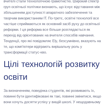
вчителі стали технологічною грамотністю. Широкий спектр
груп освітньої політики визнають, що існує відставання між
збільшенням доступності апаратного забезпечення та
творчим використанням ІТ. По-третє, освітні технології все
частіше сприймаються як основний засіб руху до освітньої
реформи. І ця реформа все більше розглядається як
перехід від орієнтованих на вчителя способів навчання.
Тенденції, про які повідомляє Ely, безсумнівно, вказують на
те, що комп’ютери відіграють вирішальну роль у
трансформації статус-кво.
Цілі технологій розвитку
освіти
За визначенням, поведінка студентів, які розвивають їх,
повинні бути ідентифіковані як такі, повинні змінитися, якщо
вони хочуть досягти успіху у вищій школі. У нещодавньому