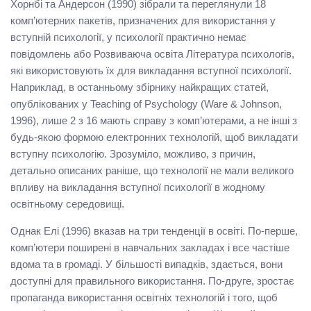
Хорнбі та Андерсон (1990) зібрали та переглянули 18
комп’ютерних пакетів, призначених для використання у
вступній психології, у психології практично немає
повідомлень або Розвиваюча освіта Література психологів,
які використовують їх для викладання вступної психології.
Наприклад, в останньому збірнику найкращих статей,
опублікованих у Teaching of Psychology (Ware & Johnson,
1996), лише 2 з 16 мають справу з комп’ютерами, а не інші з
будь-якою формою електронних технологій, щоб викладати
вступну психологію. Зрозуміло, можливо, з причин,
детально описаних раніше, що технології не мали великого
впливу на викладання вступної психології в жодному
освітньому середовищі.
Однак Елі (1996) вказав на три тенденції в освіті. По-перше,
комп’ютери поширені в навчальних закладах і все частіше
вдома та в громаді. У більшості випадків, здається, вони
доступні для правильного використання. По-друге, зростає
пропаганда використання освітніх технологій і того, щоб