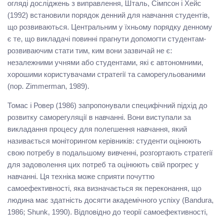
огляді досліджень з виправлення, Шталь, Сімпсон і Хейс
(1992) встановили порядок денний для навчання студентів,
що розвиваються. Центральним у їхньому порядку денному
є те, що викладачі повинні прагнути допомогти студентам-
розвиваючим стати тим, ким вони зазвичай не є:
незалежними учнями або студентами, які є автономними,
хорошими користувачами стратегії та саморегульованими
(пор. Zimmerman, 1989).
Томас і Ровер (1986) запропонували специфічний підхід до
розвитку саморегуляції в навчанні. Вони виступали за
викладання процесу для полегшення навчання, який
називається моніторингом керівників: студенти оцінюють
свою потребу в подальшому вивченні, розгортають стратегії
для задоволення цих потреб та оцінюють свій прогрес у
навчанні. Ця техніка може сприяти почуттю
самоефективності, яка визначається як переконання, що
людина має здатність досягти академічного успіху (Bandura,
1986; Shunk, 1990). Відповідно до теорії самоефективності,