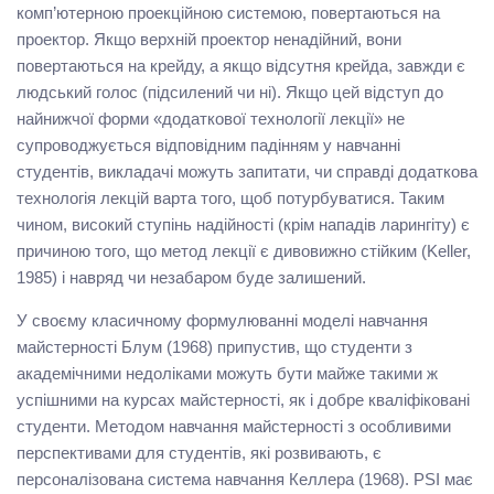
комп’ютерною проекційною системою, повертаються на
проектор. Якщо верхній проектор ненадійний, вони
повертаються на крейду, а якщо відсутня крейда, завжди є
людський голос (підсилений чи ні). Якщо цей відступ до
найнижчої форми «додаткової технології лекції» не
супроводжується відповідним падінням у навчанні
студентів, викладачі можуть запитати, чи справді додаткова
технологія лекцій варта того, щоб потурбуватися. Таким
чином, високий ступінь надійності (крім нападів ларингіту) є
причиною того, що метод лекції є дивовижно стійким (Keller,
1985) і навряд чи незабаром буде залишений.
У своєму класичному формулюванні моделі навчання
майстерності Блум (1968) припустив, що студенти з
академічними недоліками можуть бути майже такими ж
успішними на курсах майстерності, як і добре кваліфіковані
студенти. Методом навчання майстерності з особливими
перспективами для студентів, які розвивають, є
персоналізована система навчання Келлера (1968). PSI має