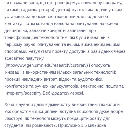
чи вважали вони, що це трансформує навчальну програму,
чи (якщо адміністратори) ідентифікують викладачів у своїх
установах за допомогою технологій для подальшого
контакту. Потім команда надіслала опитування на основі
дисципліни, задаючи конкретні запитання про
трансформаційні технології тим, які були визначені в
першому раунді опитування та іншим, визначеним іншими
способами. Результати проекту доступні з бази даних через
всесвітню павутину
(http://www.gen.umn.edu/research/curtrran/) і описують
інновації з використанням кількох загальних технологій:
проекції накладних витрат, відео- та аудіотехніки,
комп’ютерів та ручних калькуляторів, електронної пошти та
Інтернету/всесвіту Веб-додатки/мережі.
Хоча існували деякі відмінності у використанні технологій
між областями дисципліни, вступна психологія дуже добре
ілюструє, як технології можуть покращити освіту для
студентів, які розвивають. Приблизно 1,5 мільйона