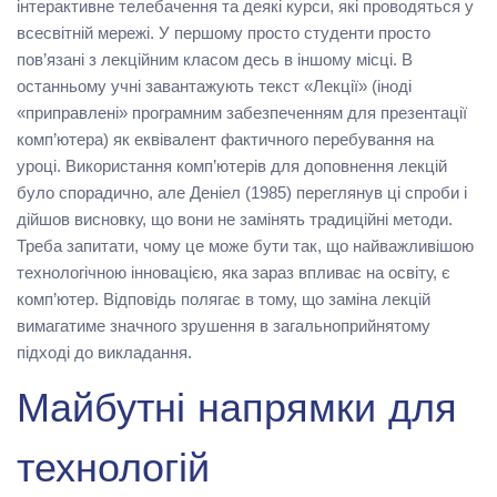
інтерактивне телебачення та деякі курси, які проводяться у
всесвітній мережі. У першому просто студенти просто
пов’язані з лекційним класом десь в іншому місці. В
останньому учні завантажують текст «Лекції» (іноді
«приправлені» програмним забезпеченням для презентації
комп’ютера) як еквівалент фактичного перебування на
уроці. Використання комп’ютерів для доповнення лекцій
було спорадично, але Деніел (1985) переглянув ці спроби і
дійшов висновку, що вони не замінять традиційні методи.
Треба запитати, чому це може бути так, що найважливішою
технологічною інновацією, яка зараз впливає на освіту, є
комп’ютер. Відповідь полягає в тому, що заміна лекцій
вимагатиме значного зрушення в загальноприйнятому
підході до викладання.
Майбутні напрямки для
технологій