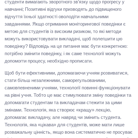
студенти вимагають зворотного зв’язку щодо прогресу у
навчанні; Позитивні відгуки призводять до підвищеного
відчуття їхньої здатності оволодіти навчальними
завданнями. Якщо отримання моніторингової поведінки є
метою для студентів із високим ризиком, то які методи
можуть використовувати викладачі, щоб полегшити цю
поведінку? Відповідь на це питання має бути конкретною:
потрібно змінити поведінку, і як саме технології можуть
допомогти процесу, необхідно прописати.
Щоб бути ефективними, допомагаючи учням розвиватися,
стати більш незалежними, саморегульованими,
самовпевненими учнями, технології повинні функціонувати
на рівні учня. Тобто це має стимулювати зміну поведінки та
допомагати студентам та викладачам стежити за цими
змінами. Технологія, яка створює «кращу» лекцію,
допомагає викладачу, але навряд чи змінить студента.
Технологія, яка «цікава» для студентів, може мати лише
розважальну цінність, якщо вона систематично не просуває