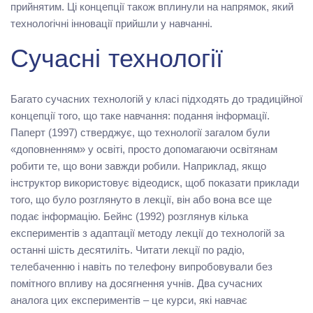
прийнятим. Ці концепції також вплинули на напрямок, який
технологічні інновації прийшли у навчанні.
Сучасні технології
Багато сучасних технологій у класі підходять до традиційної
концепції того, що таке навчання: подання інформації.
Паперт (1997) стверджує, що технології загалом були
«доповненням» у освіті, просто допомагаючи освітянам
робити те, що вони завжди робили. Наприклад, якщо
інструктор використовує відеодиск, щоб показати приклади
того, що було розглянуто в лекції, він або вона все ще
подає інформацію. Бейнс (1992) розглянув кілька
експериментів з адаптації методу лекції до технологій за
останні шість десятиліть. Читати лекції по радіо,
телебаченню і навіть по телефону випробовували без
помітного впливу на досягнення учнів. Два сучасних
аналога цих експериментів – це курси, які навчає