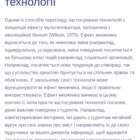
технології
Одним із способів перегляду застосування технологій є
концепція ефекту мультиплікатора, запозичена з
еволюційної біології (Wilson, 1975). Ефект множника
відноситься до того, як невелика зміна (наприклад,
індивідуальна, успадкована, зміна поведінки) посилюється
на більшому класі подій (наприклад, соціальної організації).
Наприклад, посилюється нова тенденція до співпраці, так
що суспільство зрештою ґрунтується на спільних правах та
обов’язках. У загальному сенсі технологія може
функціонувати як ефект множника, якщо її правильно
використовувати. Ефект множника виникає в цьому
контексті, коли просте застосування технології посилює
деякі важливі поведінки студентів. Наприклад,
комп’ютеризовані вікторини, які дають студентам негайний
відгук про свої знання про зміст і направляють їх до свого
підручника чи іншого джерела інформації, щоб відновити
дослідження, посилюють дві важливі характеристики учнів.