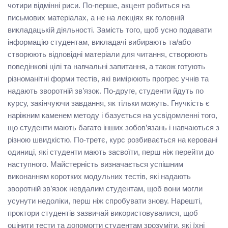
чотири відмінні риси. По-перше, акцент робиться на
письмових матеріалах, а не на лекціях як головній
викладацькій діяльності. Замість того, щоб усно подавати
інформацію студентам, викладачі вибирають та/або
створюють відповідні матеріали для читання, створюють
поведінкові цілі та навчальні запитання, а також готують
різноманітні форми тестів, які вимірюють прогрес учнів та
надають зворотній зв’язок. По-друге, студенти йдуть по
курсу, закінчуючи завдання, як тільки можуть. Гнучкість є
наріжним каменем методу і базується на усвідомленні того,
що студенти мають багато інших зобов’язань і навчаються з
різною швидкістю. По-третє, курс розбивається на керовані
одиниці, які студенти мають засвоїти, перш ніж перейти до
наступного. Майстерність визначається успішним
виконанням коротких модульних тестів, які надають
зворотній зв’язок невдалим студентам, щоб вони могли
усунути недоліки, перш ніж спробувати знову. Нарешті,
проктори студентів зазвичай використовувалися, щоб
оцінити тести та допомогти студентам зрозуміти, які їхні