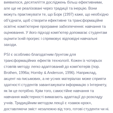
виявилося, десятиліття досліджень більш ефективними,
але ще не реалізовані через традиції та інерцію. Вони
можуть практикувати те, що Борк (1997) каже, що необхідно
об’єднати, щоб створити ефективне та трансформаційне
освітнє комп’ютерне програмне забезпечення: навчання та
оцінювання. У його підході комп’ютер допомагає студентам
оцінити їхній прогрес і спрямовує відповідні навчальні
заходи.
PSI є особливо благодатним ґрунтом для
трансформаційних ефектів технології. Кожен із чотирьох
стовпів методу легко адаптований до комп’ютерів (пор.
Brothen, 1996a; Hornby & Anderson, 1996). Наприклад,
акцент на письмових, а не усних матеріалах може сприяти
здатності студентів завантажувати інформацію з Інтернету,
як їм це потрібно. Крім того, самостійне навчання та
навчання майстерності вимагають адаптації до розкладу
учнів. Традиційним методом лекції є «замок-крок»,
доставляючи зміст незалежно від того, готові студенти чи ні.