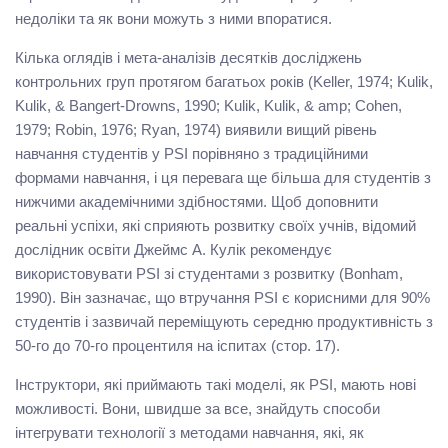
недоліки та як вони можуть з ними впоратися.
Кілька оглядів і мета-аналізів десятків досліджень
контрольних груп протягом багатьох років (Keller, 1974; Kulik,
Kulik, & Bangert-Drowns, 1990; Kulik, Kulik, & amp; Cohen,
1979; Robin, 1976; Ryan, 1974) виявили вищий рівень
навчання студентів у PSI порівняно з традиційними
формами навчання, і ця перевага ще більша для студентів з
нижчими академічними здібностями. Щоб доповнити
реальні успіхи, які сприяють розвитку своїх учнів, відомий
дослідник освіти Джеймс А. Кулік рекомендує
використовувати PSI зі студентами з розвитку (Bonham,
1990). Він зазначає, що втручання PSI є корисними для 90%
студентів і зазвичай переміщують середню продуктивність з
50-го до 70-го процентиля на іспитах (стор. 17).
Інструктори, які приймають такі моделі, як PSI, мають нові
можливості. Вони, швидше за все, знайдуть способи
інтегрувати технології з методами навчання, які, як