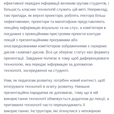
ефективної передачі інформації великим групам студентів, і
більшість класних технологій служить цій меті. Наприклад,
такі прилади, як верхні проектори, роблять лектора більш
«ефективним», проектори та магнітофони представляють
лекційну інформацію візуально та на слух, а комп’ютери в
поєднанні з проекційними пристроями проектні контури
лекцій з презентаційними програмами або
опосередкованими комп’ютером зображеннями з лазерних
дисків і компакт-дисків. Все це зберігає статус-кво формату
презентації. Завдання полягає в тому, щоб диференціювати
технологію, яка передає інформацію за допомогою
технології, зосередженої на студенті.
Нам, як педагогам розвитку, потрібен новий контекст, щоб
інтегрувати технології в освіту розвитку. Нинішня
презентаційна парадигма не допомагає, тому що в ній
використання технології обмежується додатком до лекції, а
притаманні технології часто перешкоджають її
використанню. Інструктори, які зіткнулися з непокірною