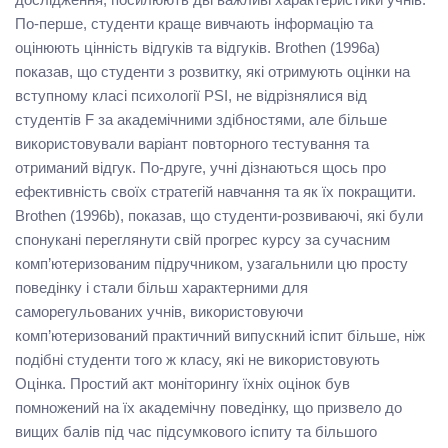
По-перше, студенти краще вивчають інформацію та
оцінюють цінність відгуків та відгуків. Brothen (1996a)
показав, що студенти з розвитку, які отримують оцінки на
вступному класі психології PSI, не відрізнялися від
студентів F за академічними здібностями, але більше
використовували варіант повторного тестування та
отриманий відгук. По-друге, учні дізнаються щось про
ефективність своїх стратегій навчання та як їх покращити.
Brothen (1996b), показав, що студенти-розвиваючі, які були
спонукані переглянути свій прогрес курсу за сучасним
комп’ютеризованим підручником, узагальнили цю просту
поведінку і стали більш характерними для
саморегульованих учнів, використовуючи
комп’ютеризований практичний випускний іспит більше, ніж
подібні студенти того ж класу, які не використовують
Оцінка. Простий акт моніторингу їхніх оцінок був
помножений на їх академічну поведінку, що призвело до
вищих балів під час підсумкового іспиту та більшого