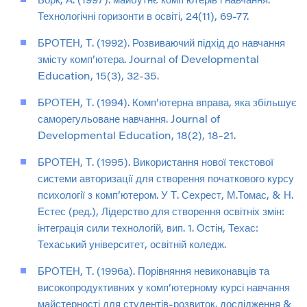
Борк, А. (1997). майбутнє комп’ютерів і навчання.
Технологічні горизонти в освіті, 24(11), 69-77.
БРОТЕН, Т. (1992). Розвиваючий підхід до навчання
змісту комп’ютера. Journal of Developmental
Education, 15(3), 32-35.
БРОТЕН, Т. (1994). Комп’ютерна вправа, яка збільшує
саморегульоване навчання. Journal of
Developmental Education, 18(2), 18-21.
БРОТЕН, Т. (1995). Використання нової текстової
системи авторизації для створення початкового курсу
психології з комп’ютером. У Т. Сехрест, М.Томас, & Н.
Естес (ред.), Лідерство для створення освітніх змін:
інтеграція сили технологій, вип. 1. Остін, Техас:
Техаський університет, освітній коледж.
БРОТЕН, Т. (1996а). Порівняння невиконавців та
високопродуктивних у комп’ютерному курсі навчання
майстерності для студентів-розвиток. дослідження &