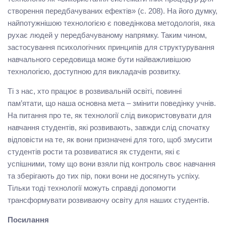
створення передбачуваних ефектів» (с. 208). На його думку,
найпотужнішою технологією є поведінкова методологія, яка
рухає людей у передбачуваному напрямку. Таким чином,
застосування психологічних принципів для структурування
навчального середовища може бути найважливішою
технологією, доступною для викладачів розвитку.
Ті з нас, хто працює в розвивальній освіті, повинні
пам’ятати, що наша основна мета – змінити поведінку учнів.
На питання про те, як технології слід використовувати для
навчання студентів, які розвивають, завжди слід спочатку
відповісти на те, як вони призначені для того, щоб змусити
студентів рости та розвиватися як студенти, які є
успішними, тому що вони взяли під контроль своє навчання
та зберігають до тих пір, поки вони не досягнуть успіху.
Тільки тоді технології можуть справді допомогти
трансформувати розвиваючу освіту для наших студентів.
Посилання