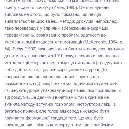
освіті (Brothen, 1997), оскільки він має психологію та вищу
освіту з самого початку (Keller, 1985). Це домінування
випливає не з того, що було показано, що лекція
виявляється вищою за інші методи: дискусія, наприклад,
явно перевершує у сприянні збереженню інформації,
передачі знань, розв’язанню проблем, здатності до
мислення, зміні ставлення та мотивації (McKeachie, 1994, p.
54). Beins (1992) зазначив, що в багатьох випадках протягом
десятиліть, починаючи з 1910 року, психологи писали, що
метод лекції зберігається, тому що викладачі (а) відчувають
себе добре за те, що вони «зрозуміли» на уроці, (б)
наприклад, вільно висловлювалися і чують, що
розмовляють, і (c) підкріплюються вдячними студентами,
які цінують добре упаковану інформацію, яка позбавляє їх
від роздумів. За деякими винятками, така критика не
змінила методу вступної психології. Інструктори лекції з
багатьох причин, але головним серед них може бути
прийняття формальної традиції того, що має бути
«викладання», і рівень комфорту з тим, що є знайомим і