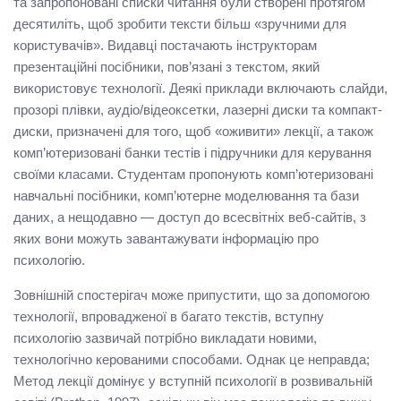
та запропоновані списки читання були створені протягом
десятиліть, щоб зробити тексти більш «зручними для
користувачів». Видавці постачають інструкторам
презентаційні посібники, пов’язані з текстом, який
використовує технології. Деякі приклади включають слайди,
прозорі плівки, аудіо/відеоксетки, лазерні диски та компакт-
диски, призначені для того, щоб «оживити» лекції, а також
комп’ютеризовані банки тестів і підручники для керування
своїми класами. Студентам пропонують комп’ютеризовані
навчальні посібники, комп’ютерне моделювання та бази
даних, а нещодавно — доступ до всесвітніх веб-сайтів, з
яких вони можуть завантажувати інформацію про
психологію.
Зовнішній спостерігач може припустити, що за допомогою
технології, впровадженої в багато текстів, вступну
психологію зазвичай потрібно викладати новими,
технологічно керованими способами. Однак це неправда;
Метод лекції домінує у вступній психології в розвивальній