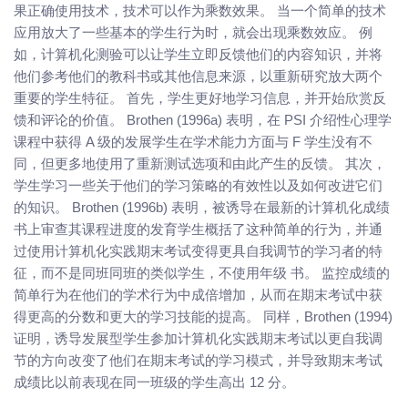
果正确使用技术，技术可以作为乘数效果。 当一个简单的技术
应用放大了一些基本的学生行为时，就会出现乘数效应。 例
如，计算机化测验可以让学生立即反馈他们的内容知识，并将
他们参考他们的教科书或其他信息来源，以重新研究放大两个
重要的学生特征。 首先，学生更好地学习信息，并开始欣赏反
馈和评论的价值。 Brothen (1996a) 表明，在 PSI 介绍性心理学
课程中获得 A 级的发展学生在学术能力方面与 F 学生没有不
同，但更多地使用了重新测试选项和由此产生的反馈。 其次，
学生学习一些关于他们的学习策略的有效性以及如何改进它们
的知识。 Brothen (1996b) 表明，被诱导在最新的计算机化成绩
书上审查其课程进度的发育学生概括了这种简单的行为，并通
过使用计算机化实践期末考试变得更具自我调节的学习者的特
征，而不是同班同班的类似学生，不使用年级 书。 监控成绩的
简单行为在他们的学术行为中成倍增加，从而在期末考试中获
得更高的分数和更大的学习技能的提高。 同样，Brothen (1994)
证明，诱导发展型学生参加计算机化实践期末考试以更自我调
节的方向改变了他们在期末考试的学习模式，并导致期末考试
成绩比以前表现在同一班级的学生高出 12 分。