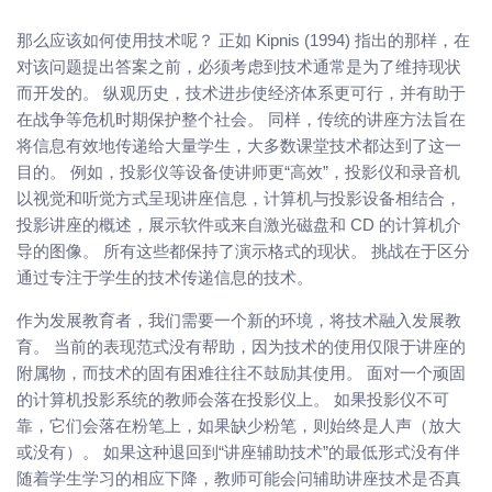
那么应该如何使用技术呢？ 正如 Kipnis (1994) 指出的那样，在
对该问题提出答案之前，必须考虑到技术通常是为了维持现状
而开发的。 纵观历史，技术进步使经济体系更可行，并有助于
在战争等危机时期保护整个社会。 同样，传统的讲座方法旨在
将信息有效地传递给大量学生，大多数课堂技术都达到了这一
目的。 例如，投影仪等设备使讲师更“高效”，投影仪和录音机
以视觉和听觉方式呈现讲座信息，计算机与投影设备相结合，
投影讲座的概述，展示软件或来自激光磁盘和 CD 的计算机介
导的图像。 所有这些都保持了演示格式的现状。 挑战在于区分
通过专注于学生的技术传递信息的技术。
作为发展教育者，我们需要一个新的环境，将技术融入发展教
育。 当前的表现范式没有帮助，因为技术的使用仅限于讲座的
附属物，而技术的固有困难往往不鼓励其使用。 面对一个顽固
的计算机投影系统的教师会落在投影仪上。 如果投影仪不可
靠，它们会落在粉笔上，如果缺少粉笔，则始终是人声（放大
或没有）。 如果这种退回到“讲座辅助技术”的最低形式没有伴
随着学生学习的相应下降，教师可能会问辅助讲座技术是否真