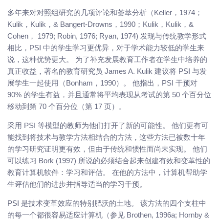
多年来对对照组研究的几项评论和荟萃分析（Keller，1974；
Kulik，Kulik，& Bangert-Drowns，1990；Kulik，Kulik，&
Cohen， 1979; Robin, 1976; Ryan, 1974) 发现与传统教学形式
相比，PSI 中的学生学习更优异，对于学术能力较低的学生来
说，这种优势更大。 为了补充发展教育工作者在学生中培养的
真正收益，著名的教育研究员 James A. Kulik 建议将 PSI 与发
展学生一起使用（Bonham，1990）。 他指出，PSI 干预对
90% 的学生有益，并且通常将平均表现从考试的第 50 个百分位
移动到第 70 个百分位（第 17 页）。
采用 PSI 等模型的教师为他们打开了新的可能性。 他们更有可
能找到将技术与教学方法相结合的方法，这些方法已被数十年
的学习研究证明更有效，但由于传统和惯性而尚未实现。 他们
可以练习 Bork (1997) 所说的必须结合起来创建有效和变革性的
教育计算机软件：学习和评估。 在他的方法中，计算机帮助学
生评估他们的进步并指导适当的学习干预。
PSI 是技术变革效应的特别肥沃的土地。 该方法的四个支柱中
的每一个都很容易适应计算机（参见 Brothen, 1996a; Hornby &