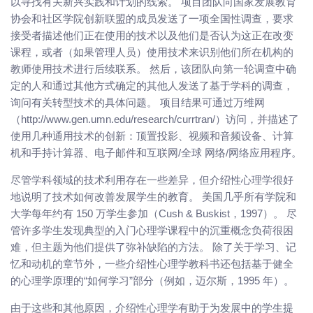
以寻找有关新兴实践和计划的线索。 项目团队向国家发展教育
协会和社区学院创新联盟的成员发送了一项全国性调查，要求
接受者描述他们正在使用的技术以及他们是否认为这正在改变
课程，或者（如果管理人员）使用技术来识别他们所在机构的
教师使用技术进行后续联系。 然后，该团队向第一轮调查中确
定的人和通过其他方式确定的其他人发送了基于学科的调查，
询问有关转型技术的具体问题。 项目结果可通过万维网
（http://www.gen.umn.edu/research/currtran/）访问，并描述了
使用几种通用技术的创新：顶置投影、视频和音频设备、计算
机和手持计算器、电子邮件和互联网/全球 网络/网络应用程序。
尽管学科领域的技术利用存在一些差异，但介绍性心理学很好
地说明了技术如何改善发展学生的教育。 美国几乎所有学院和
大学每年约有 150 万学生参加（Cush & Buskist，1997）。 尽
管许多学生发现典型的入门心理学课程中的沉重概念负荷很困
难，但主题为他们提供了弥补缺陷的方法。 除了关于学习、记
忆和动机的章节外，一些介绍性心理学教科书还包括基于健全
的心理学原理的“如何学习”部分（例如，迈尔斯，1995 年）。
由于这些和其他原因，介绍性心理学有助于为发展中的学生提