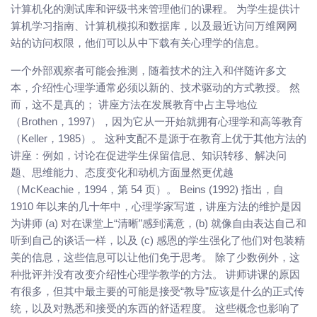
计算机化的测试库和评级书来管理他们的课程。 为学生提供计
算机学习指南、计算机模拟和数据库，以及最近访问万维网网
站的访问权限，他们可以从中下载有关心理学的信息。
一个外部观察者可能会推测，随着技术的注入和伴随许多文
本，介绍性心理学通常必须以新的、技术驱动的方式教授。 然
而，这不是真的； 讲座方法在发展教育中占主导地位
（Brothen，1997），因为它从一开始就拥有心理学和高等教育
（Keller，1985）。 这种支配不是源于在教育上优于其他方法的
讲座：例如，讨论在促进学生保留信息、知识转移、解决问
题、思维能力、态度变化和动机方面显然更优越
（McKeachie，1994，第 54 页）。 Beins (1992) 指出，自
1910 年以来的几十年中，心理学家写道，讲座方法的维护是因
为讲师 (a) 对在课堂上“清晰”感到满意，(b) 就像自由表达自己和
听到自己的谈话一样，以及 (c) 感恩的学生强化了他们对包装精
美的信息，这些信息可以让他们免于思考。 除了少数例外，这
种批评并没有改变介绍性心理学教学的方法。 讲师讲课的原因
有很多，但其中最主要的可能是接受“教导”应该是什么的正式传
统，以及对熟悉和接受的东西的舒适程度。 这些概念也影响了