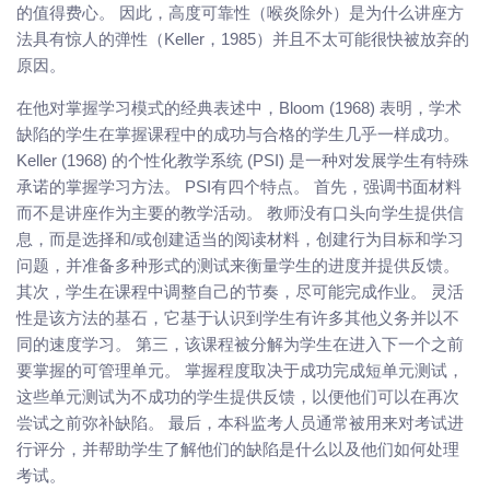
的值得费心。 因此，高度可靠性（喉炎除外）是为什么讲座方
法具有惊人的弹性（Keller，1985）并且不太可能很快被放弃的
原因。
在他对掌握学习模式的经典表述中，Bloom (1968) 表明，学术
缺陷的学生在掌握课程中的成功与合格的学生几乎一样成功。
Keller (1968) 的个性化教学系统 (PSI) 是一种对发展学生有特殊
承诺的掌握学习方法。 PSI有四个特点。 首先，强调书面材料
而不是讲座作为主要的教学活动。 教师没有口头向学生提供信
息，而是选择和/或创建适当的阅读材料，创建行为目标和学习
问题，并准备多种形式的测试来衡量学生的进度并提供反馈。
其次，学生在课程中调整自己的节奏，尽可能完成作业。 灵活
性是该方法的基石，它基于认识到学生有许多其他义务并以不
同的速度学习。 第三，该课程被分解为学生在进入下一个之前
要掌握的可管理单元。 掌握程度取决于成功完成短单元测试，
这些单元测试为不成功的学生提供反馈，以便他们可以在再次
尝试之前弥补缺陷。 最后，本科监考人员通常被用来对考试进
行评分，并帮助学生了解他们的缺陷是什么以及他们如何处理
考试。