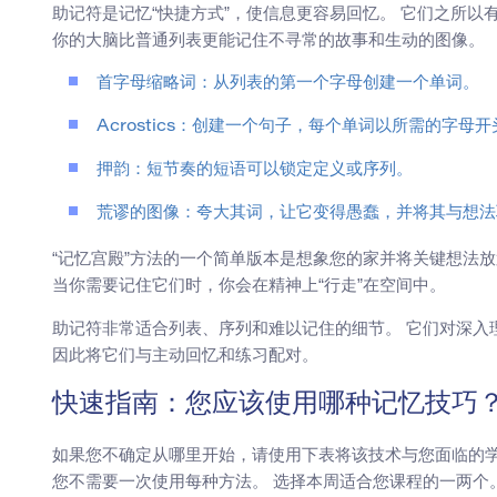
助记符是记忆“快捷方式”，使信息更容易回忆。 它们之所
你的大脑比普通列表更能记住不寻常的故事和生动的图像。
首字母缩略词：从列表的第一个字母创建一个单词。
Acrostics：创建一个句子，每个单词以所需的字母开
押韵：短节奏的短语可以锁定定义或序列。
荒谬的图像：夸大其词，让它变得愚蠢，并将其与想法
“记忆宫殿”方法的一个简单版本是想象您的家并将关键想法
当你需要记住它们时，你会在精神上“行走”在空间中。
助记符非常适合列表、序列和难以记住的细节。 它们对深入
因此将它们与主动回忆和练习配对。
快速指南：您应该使用哪种记忆技巧
如果您不确定从哪里开始，请使用下表将该技术与您面临的
您不需要一次使用每种方法。 选择本周适合您课程的一两个