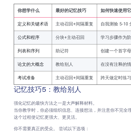
你想学什么
最好的记忆技巧
如何快速使用
定义和关键术语
主动召回+间隔重复
自我测验 5-10
公式和程序
分块+主动召回
学习步骤作为
列表和序列
助记符
创建一个首字
论文的大概念
教给别人
在没有注释的情
考试准备
主动召回+间隔重复
跨天做定时练
记忆技巧5：教给别人
强化记忆的最快方法之一是大声解释材料。
当你教学时，你必须组织信息、连接想法，并注意你不完全
这个过程使记忆更强大、更灵活。
你不需要真正的受众。 尝试以下选项：