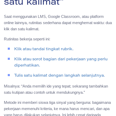
satu kalimat”
Saat menggunakan LMS, Google Classroom, atau platform
online lainnya, rutinitas sederhana dapat menghemat waktu: dua
klik dan satu kalimat.
Rutinitas bekerja seperti ini:
Klik atau tandai tingkat rubrik.
Klik atau sorot bagian dari pekerjaan yang perlu
diperhatikan.
Tulis satu kalimat dengan langkah selanjutnya.
Misalnya: “Anda memilih ide yang tepat; sekarang tambahkan
satu kutipan atau contoh untuk mendukungnya.”
Metode ini memberi siswa tiga sinyal yang berguna: bagaimana
pekerjaan memenuhi kriteria, ke mana harus mencari, dan apa
yang harus dilakukan selanjutnya. Ini lebih cepat daripada