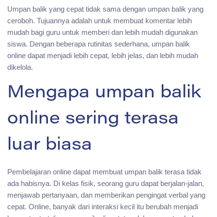
Umpan balik yang cepat tidak sama dengan umpan balik yang
ceroboh. Tujuannya adalah untuk membuat komentar lebih
mudah bagi guru untuk memberi dan lebih mudah digunakan
siswa. Dengan beberapa rutinitas sederhana, umpan balik
online dapat menjadi lebih cepat, lebih jelas, dan lebih mudah
dikelola.
Mengapa umpan balik
online sering terasa
luar biasa
Pembelajaran online dapat membuat umpan balik terasa tidak
ada habisnya. Di kelas fisik, seorang guru dapat berjalan-jalan,
menjawab pertanyaan, dan memberikan pengingat verbal yang
cepat. Online, banyak dari interaksi kecil itu berubah menjadi