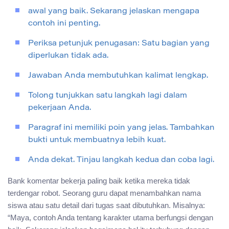
awal yang baik. Sekarang jelaskan mengapa
contoh ini penting.
Periksa petunjuk penugasan: Satu bagian yang
diperlukan tidak ada.
Jawaban Anda membutuhkan kalimat lengkap.
Tolong tunjukkan satu langkah lagi dalam
pekerjaan Anda.
Paragraf ini memiliki poin yang jelas. Tambahkan
bukti untuk membuatnya lebih kuat.
Anda dekat. Tinjau langkah kedua dan coba lagi.
Bank komentar bekerja paling baik ketika mereka tidak
terdengar robot. Seorang guru dapat menambahkan nama
siswa atau satu detail dari tugas saat dibutuhkan. Misalnya:
“Maya, contoh Anda tentang karakter utama berfungsi dengan