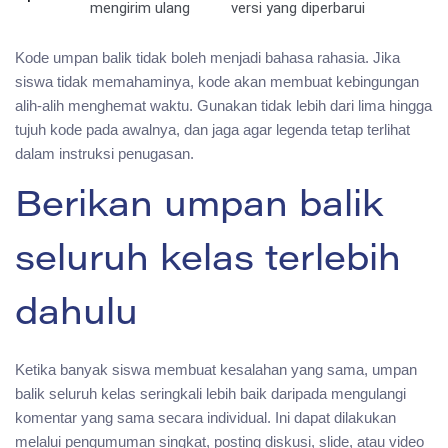
mengirim ulang
versi yang diperbarui
Kode umpan balik tidak boleh menjadi bahasa rahasia. Jika
siswa tidak memahaminya, kode akan membuat kebingungan
alih-alih menghemat waktu. Gunakan tidak lebih dari lima hingga
tujuh kode pada awalnya, dan jaga agar legenda tetap terlihat
dalam instruksi penugasan.
Berikan umpan balik
seluruh kelas terlebih
dahulu
Ketika banyak siswa membuat kesalahan yang sama, umpan
balik seluruh kelas seringkali lebih baik daripada mengulangi
komentar yang sama secara individual. Ini dapat dilakukan
melalui pengumuman singkat, posting diskusi, slide, atau video