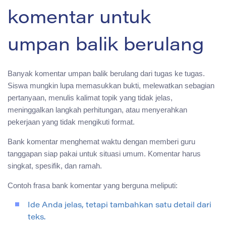
komentar untuk
umpan balik berulang
Banyak komentar umpan balik berulang dari tugas ke tugas.
Siswa mungkin lupa memasukkan bukti, melewatkan sebagian
pertanyaan, menulis kalimat topik yang tidak jelas,
meninggalkan langkah perhitungan, atau menyerahkan
pekerjaan yang tidak mengikuti format.
Bank komentar menghemat waktu dengan memberi guru
tanggapan siap pakai untuk situasi umum. Komentar harus
singkat, spesifik, dan ramah.
Contoh frasa bank komentar yang berguna meliputi:
Ide Anda jelas, tetapi tambahkan satu detail dari
teks.