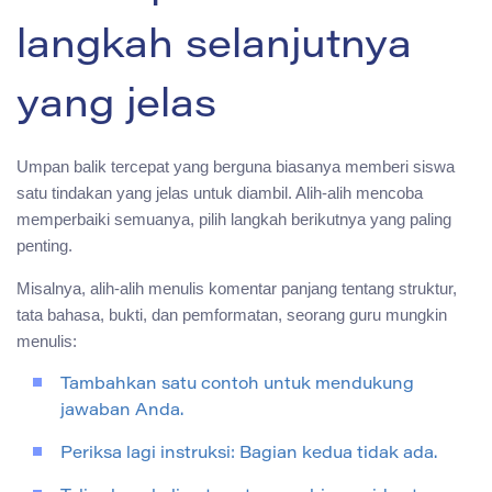
langkah selanjutnya
yang jelas
Umpan balik tercepat yang berguna biasanya memberi siswa
satu tindakan yang jelas untuk diambil. Alih-alih mencoba
memperbaiki semuanya, pilih langkah berikutnya yang paling
penting.
Misalnya, alih-alih menulis komentar panjang tentang struktur,
tata bahasa, bukti, dan pemformatan, seorang guru mungkin
menulis:
Tambahkan satu contoh untuk mendukung
jawaban Anda.
Periksa lagi instruksi: Bagian kedua tidak ada.