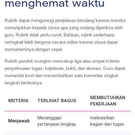
menghemat waktu
Rubrik dapat mengurangi penjelasan berulang karena mereka
menunjukkan kepada siswa apa yang sedang diperiksa oleh
guru. Rubrik tidak perlu rumit. Bahkan, rubrik sederhana
seringkali lebih berguna secara online karena siswa dapat
memahaminya dengan cepat.
Rubrik pendek mungkin mencakup tiga atau empat kriteria:
penyelesaian tugas, kejelasan, bukti, dan akurasi. Guru dapat
menandai level dan menambahkan satu komentar singkat
langkah berikutnya.
MEMBUTUHKAN
KRITERIA
TERLIHAT BAGUS
PEKERJAAN
Menanggapi
melewatkan
Menjawab
pertanyaan lengkap
bagian dari tugas