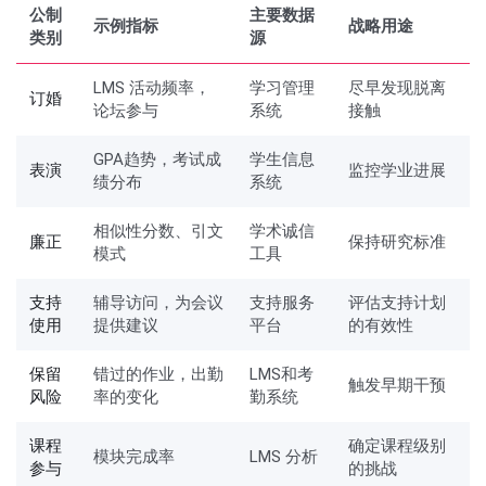
公制
主要数据
示例指标
战略用途
类别
源
LMS 活动频率，
学习管理
尽早发现脱离
订婚
论坛参与
系统
接触
GPA趋势，考试成
学生信息
表演
监控学业进展
绩分布
系统
相似性分数、引文
学术诚信
廉正
保持研究标准
模式
工具
支持
辅导访问，为会议
支持服务
评估支持计划
使用
提供建议
平台
的有效性
保留
错过的作业，出勤
LMS和考
触发早期干预
风险
率的变化
勤系统
课程
确定课程级别
模块完成率
LMS 分析
参与
的挑战